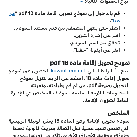
اتباع الخطوات التالية:
قم بالدخول إلى نموذج تحويل إقامة مادة 18 pdf “
من
هنا
“.
انتظر حتى ينتهي المتصفح من فتح مستند النموذج.
انقر على إشارة التنزيل.
تحقق من اسم النموذج.
انقر على أيقونة “حفظ”.
نموذج تحويل إقامة مادة 18 pdf
يتيح لكَ الرابط التالي
kuwaituna.net
الحصول على نموذج
تحويل إقامة مادة 18، اضغط على الرابط لتنزيل نموذج
التحويل بصيغة pdf، من ثم قُم بطباعته، وتعبئته
بالمعلومات اللازمة لِتسليمه للموظف المختص في الإدارة
العامة لشؤون الإقامة.
الملخص
نموذج تحويل الإقامة وفق المادة 18 يمثل الوثيقة الرئيسية
التي تضمن تنفيذ عملية نقل الكفالة بطريقة قانونية تحفظ
حقوقك وحقوق الأطراف الأخرى، تأكد من تعبئة النموذج