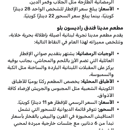
الرمضانية الطازجة مثل الجلاب وقمر الدين.
الأسعار:
يبلغ سعر الإفطار للشخص الواحد 28 دينارًا
كويتيًا، بينما يبلغ سعر السحور 22 دينارًا كويتيًا.
مطعم مدينا فندق راديسون بلو
يقدم مطعم مدينا تجربة لبنانية أصيلة بإطلالة بحرية خلابة،
وتتلخص مميزاته لهذا العام في النقاط التالية:
الوجبات الرمضانية:
يشتهر بتقديم صواني الإفطار
العائلية التي تضم الأرز باللحم والمحاشي، بجانب بوفيه
يركز على المقبلات اللبنانية الباردة والساخنة مثل الكبة
والسمبوسة.
الأطباق المحلية:
يخصص المطعم ركنًا يوميًا للأطباق
الكويتية الشعبية مثل المجبوس والجريش لإرضاء كافة
الأذواق.
الأسعار:
السعر الرسمي للإفطار هو 11 دينارًا كويتيًا.
السحور:
تتوفر قائمة الديوانية للسحور التي تشمل
المناقيش المخبوزة في الفرن والبيض بالفخار بأسعار
تبدأ من 6 دنانير، مع جلسات خارجية مبردة لمحبي