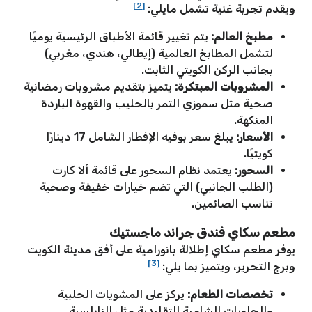
[2]
ويقدم تجربة غنية تشمل مايلي:
مطبخ العالم:
يتم تغيير قائمة الأطباق الرئيسية يوميًا
لتشمل المطابخ العالمية (إيطالي، هندي، مغربي)
بجانب الركن الكويتي الثابت.
المشروبات المبتكرة:
يتميز بتقديم مشروبات رمضانية
صحية مثل سموزي التمر بالحليب والقهوة الباردة
المنكهة.
الأسعار:
يبلغ سعر بوفيه الإفطار الشامل 17 دينارًا
كويتيًا.
السحور:
يعتمد نظام السحور على قائمة ألا كارت
(الطلب الجانبي) التي تضم خيارات خفيفة وصحية
تناسب الصائمين.
مطعم سكاي فندق جراند ماجستيك
يوفر مطعم سكاي إطلالة بانورامية على أفق مدينة الكويت
[3]
وبرج التحرير، ويتميز بما يلي:
تخصصات الطعام:
يركز على المشويات الحلبية
والحلويات الشامية التقليدية مثل النابلسية