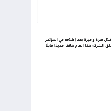
لال فترة وجيزة بعد إطلاقه في المؤتمر
آيفون 18 وآيفون 18 برو وآيفون 18 برو ماكس، وربما تُطلق الشركة هذا العام هاتفًا جديدًا قابلًا