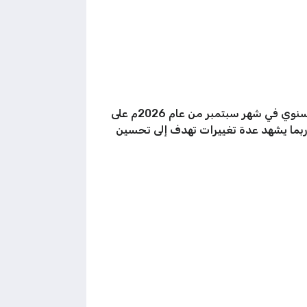
يتم تحديد متى ينزل ايفون 18 في الكويت ودول العالم الأخرى من قبل شركة أبل الأمريكية بعد عقد مؤتمرها السنوي في شهر سبتمبر من عام 2026م على
ربما يشهد عدة تغييرات تهدف إلى تحسين