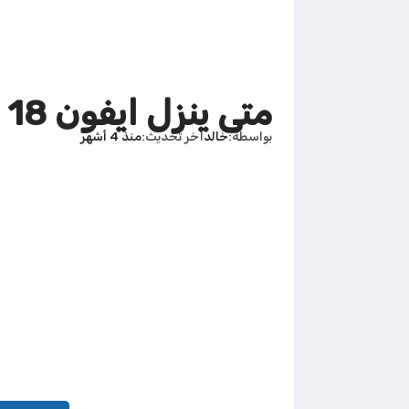
متى ينزل ايفون 18 في الكويت
بواسطة
خالد
آخر تحديث
منذ 4 أشهر