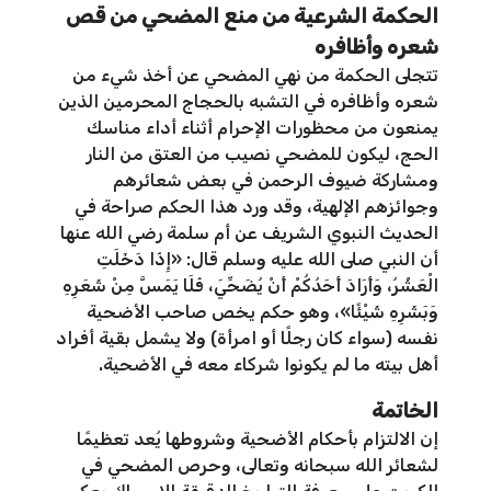
الحكمة الشرعية من منع المضحي من قص
شعره وأظافره
تتجلى الحكمة من نهي المضحي عن أخذ شيء من
شعره وأظافره في التشبه بالحجاج المحرمين الذين
يمنعون من محظورات الإحرام أثناء أداء مناسك
الحج، ليكون للمضحي نصيب من العتق من النار
ومشاركة ضيوف الرحمن في بعض شعائرهم
وجوائزهم الإلهية، وقد ورد هذا الحكم صراحة في
الحديث النبوي الشريف عن أم سلمة رضي الله عنها
أن النبي صلى الله عليه وسلم قال: «إِذَا دَخَلَتِ
الْعَشْرُ، وَأَرَادَ أَحَدُكُمْ أَنْ يُضَحِّيَ، فَلَا يَمَسَّ مِنْ شَعَرِهِ
وَبَشَرِهِ شَيْئًا»، وهو حكم يخص صاحب الأضحية
نفسه (سواء كان رجلًا أو امرأة) ولا يشمل بقية أفراد
أهل بيته ما لم يكونوا شركاء معه في الأضحية.
الخاتمة
إن الالتزام بأحكام الأضحية وشروطها يُعد تعظيمًا
لشعائر الله سبحانه وتعالى، وحرص المضحي في