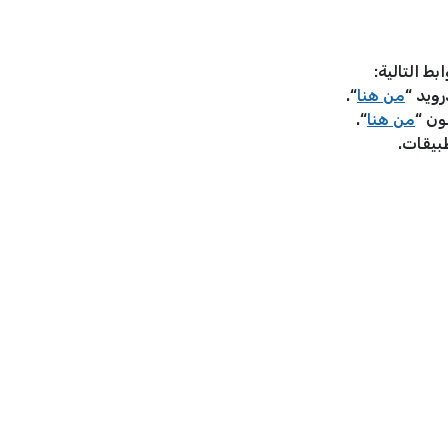
ط التالية:
ويد “
من هنا
“.
ون “
من هنا
“.
بيقات.