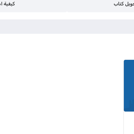
حويل كتاب
كيفية ا