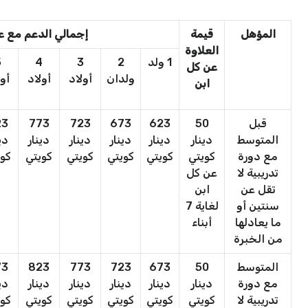
المؤهل
قيمة
إجمالي الدعم مع عل
العلاوة
1 ولد
2
3
4
5
عن كل
ولدان
أولاد
أولاد
أو
ابن
قبل
50
623
673
723
773
23
المتوسط
دينار
دينار
دينار
دينار
دينار
دي
مع دورة
كويتي
كويتي
كويتي
كويتي
كويتي
كوي
تدريبية لا
عن كل
تقل عن
ابن
سنتين أو
لغاية 7
ما يعادلها
أبناء
من الخبرة
المتوسط
50
673
723
773
823
73
مع دورة
دينار
دينار
دينار
دينار
دينار
دي
تدريبية لا
كويتي
كويتي
كويتي
كويتي
كويتي
كوي