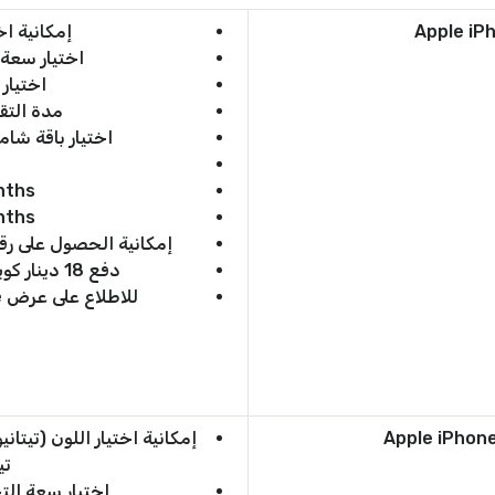
إمكانية اخ
اختيار سعة التخزين
اختيار
مدة التقس
اختيار باقة شام
nths
nths
إمكانية الحصول على رق
دفع 18 دينار كويتي شهريًا حتى 24 شهر (عامين)
للاطلاع على عرض Apple iPhone 16e انقر “
إمكانية اختيار اللون (تيتا
تي
اختيار سعة التخزين (128-256 ج