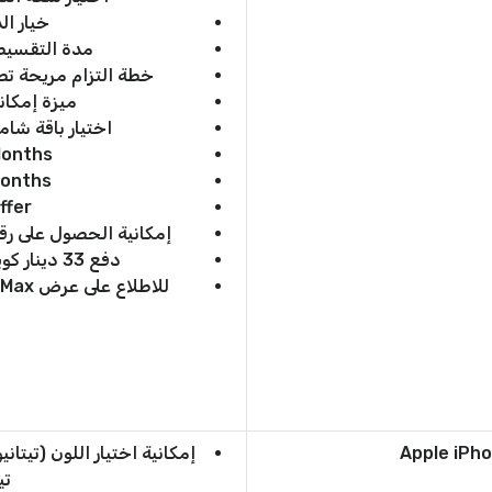
خيار ال
مدة التقسيط تصل حت
خطة التزام مريحة تصل حتى 36 شهر م
ميزة إمكان
اختيار باقة شام
Months
Months
ffer
إمكانية الحصول على رق
دفع 33 دينار كويتي شهريًا حتى 24 شهر (عامين)
للاطلاع على عرض Apple iPhone 16 Pro Max انقر “
إمكانية اختيار اللون (تيتا
تي