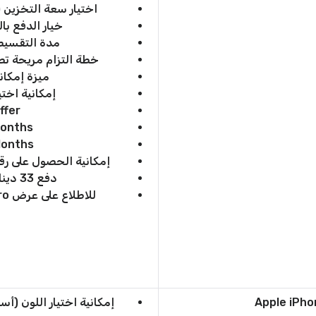
اختيار سعة التخزين (128-256 جيجا- 512 جيجا- 1 تيرا
خيار الدفع ب
مدة التقسيط تصل حت
خطة التزام مريحة تصل حتى 36 شهر م
ميزة إمكان
إمكانية اختي
ffer
Months
Months
إمكانية الحصول على رق
دفع 33 دينار كويتي شهريًا حتى 24 شهر
للاطلاع على عرض Apple iPhone 16 Pro انقر “
إمكانية اختيار اللون (