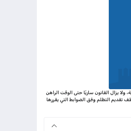
في ديوان الخدمة المدنية الكويتي ضمن القانون الصادر عام 2010م لهذه الغاية، ولا يزال القانون ساريًا حتى الوقت الراهن
وظف تقديم التظلم وفق الضوابط التي يقررها