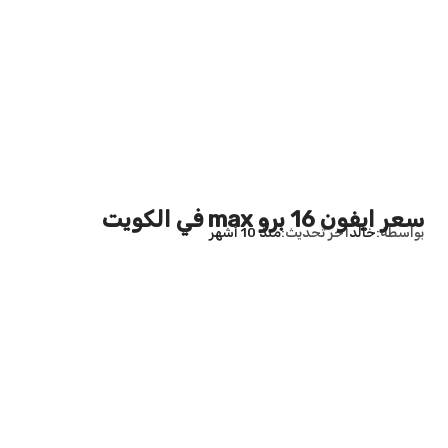
سعر ايفون 16 برو max في الكويت
بواسطة
خالد
آخر تحديث
منذ 10 أشهر