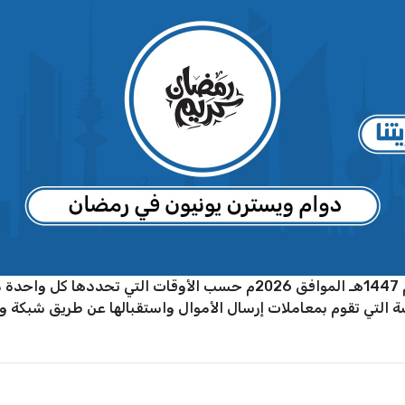
يختلف دوام ويسترن يونيون في رمضان لعام 1447هـ الموافق 2026م حسب ا
 التي تقوم بمعاملات إرسال الأموال واستقبالها عن طريق شبكة ويست