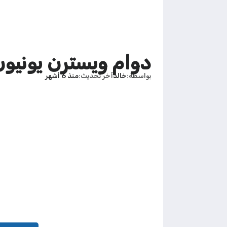
دوام ويسترن يونيون في رم
بواسطة
خالد
آخر تحديث
منذ 6 أشهر