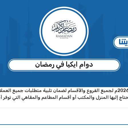
يتم تحديد أوقات دوام ايكيا في رمضان عام 2026م لجميع الفروع والأقسام لضمان تلبية مت
يحتاج إليها المنزل والمكتب أو أقسام المطاعم والمقاهي التي توفر أ