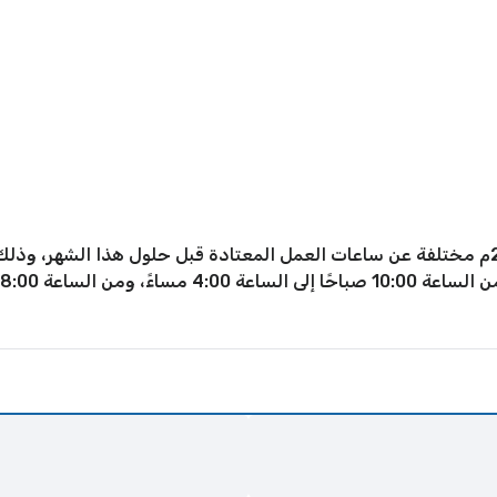
تصبح أوقات دوام ايكيا في رمضان عام 2026م مختلفة عن ساعات العمل المعتادة قبل حلول 