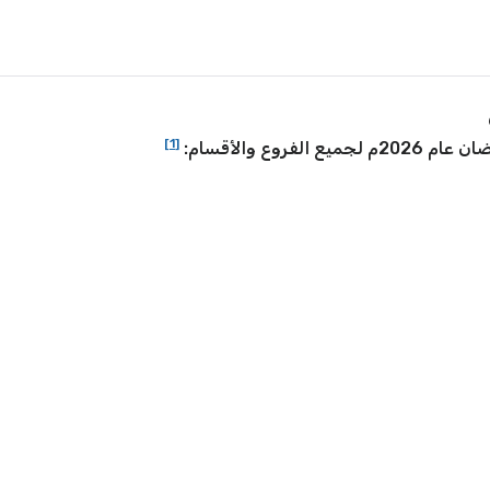
[1]
روع والأقسام: