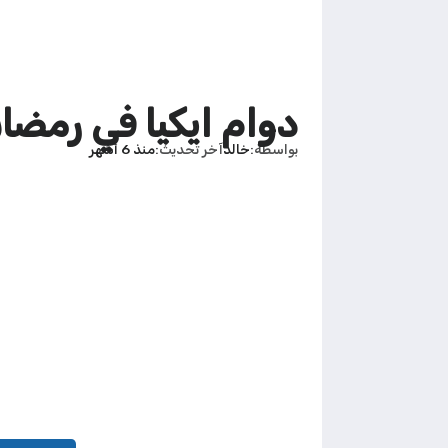
دوام ايكيا في رمضان 2026 الك
بواسطة
خالد
آخر تحديث
منذ 6 أشهر