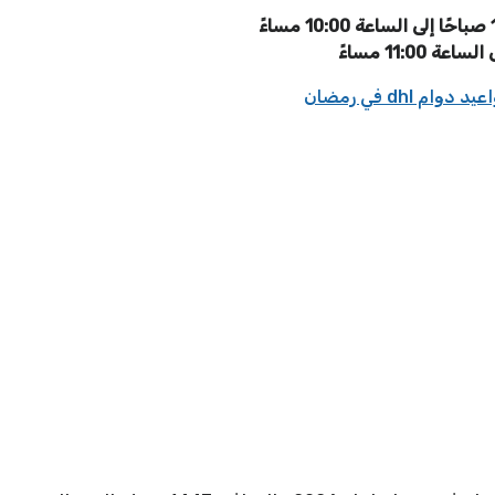
د دوام dhl في رمضان