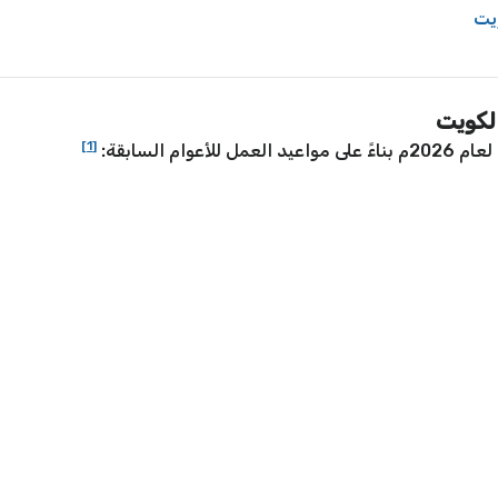
[1]
م السابقة: