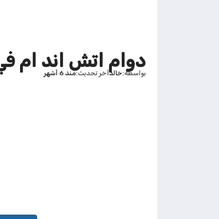
دوام اتش اند ام في رمضان 
بواسطة
خالد
آخر تحديث
منذ 6 أشهر