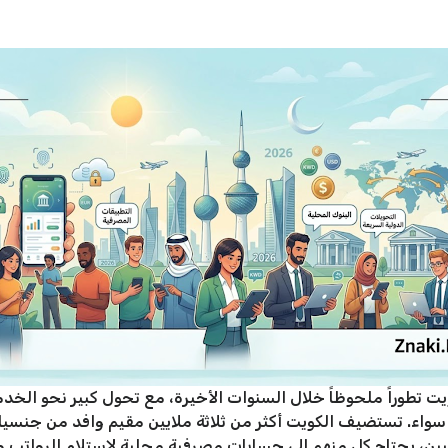
تطوراً ملحوظاً خلال السنوات الأخيرة، مع تحول كبير نحو الخدمات 
د سواء. تستضيف الكويت أكثر من ثلاثة ملايين مقيم وافد من جنس