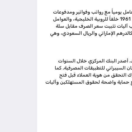
امل يومياً مع رواتب وفواتير ومدفوعات
على Znaki.FM التطور التاريخي للعملة منذ إصدارها عام 1961 خلفاً للروبية الخليجية، والعوامل
انب آليات تثبيت سعر الصرف مقابل سلة
كالدرهم الإماراتي والريال السعودي، وهي
د. أصدر البنك المركزي خلال السنوات
لكتروني، ومتطلبات الأمان السيبراني للتطبيقات المصرفية. كما
مكافحة غسل الأموال (AML)، تتطلب من جميع البنوك التحقق من هوية العملاء قبل فتح
 مع حماية واضحة لحقوق المستهلكين وآليات