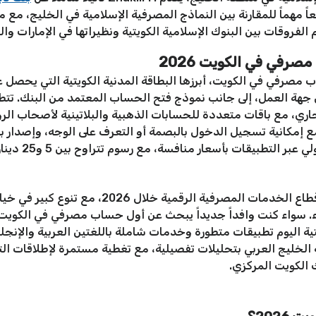
197، الذي يُعتبر مرجعاً مهماً للمقارنة بين النماذج المصرفية الإسلامية في الخ
الفروقات بين البنوك الإسلامية الكويتية ونظيراتها في الإمارات وال
رفي في الكويت 2026
 مصرفي في الكويت، أبرزها البطاقة المدنية الكويتية التي يحصل علي
هة العمل، إلى جانب نموذج فتح الحساب المعتمد من البنك. تتطل
الحساب الجاري، مع باقات متعددة للحسابات الذهبية والبلاتينية لأصحاب 
ظم البنوك على نظامي iOS و Android، مع إمكانية تسجيل الدخول بالبصمة أو التعرف على الو
ر منافسة، مع رسوم تتراوح بين 5 و25 ديناراً للتحويلات الكبرى بحسب الوجهة والبنك.
تبقى الكويت من أكثر دول الخليج تطوراً في قطاع ال
ء. سواء كنت وافداً جديداً يبحث عن أول حساب مصرفي في الكويت
الخليج العربي بتحليلات تفصيلية، مع تغطية مستمرة لإطلاقات ا
ك الكويت المركزي.