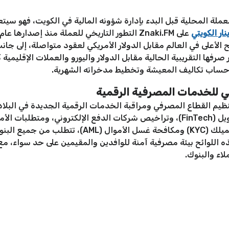
ملة المحلية قبل البدء بإدارة شؤونه المالية في الكويت، فهو سيتع
نار الكويتي
ح الأعلى في العالم مقابل الدولار الأمريكي لعقود متواصلة، إلى ج
فها التقريبية الحالية مقابل الدولار واليورو والعملات الإقليمية 
 وحساب تكاليف المعيشة وتخطيط مدخراته الشهرية.
مي للخدمات المصرفية الرقمية
تنظيم القطاع المصرفي ومراقبة الخدمات الرقمية الجديدة في البلا
الأخيرة لوائح متعددة لتنظيم تكنولوجيا التمويل (FinTech)، وتراخيص شركات الدفع الإ
يفرض البنك المركزي معايير صارمة لاعرف عميلك (KYC) و
ذه اللوائح بيئة مصرفية آمنة للوافدين والمقيمين على حد سواء،
اء والبنوك.