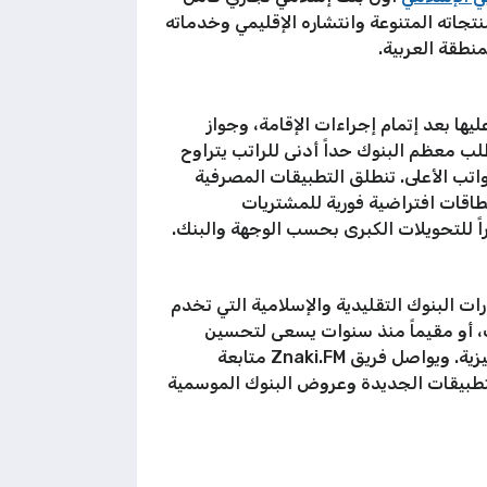
ليج، مع منتجاته المتنوعة وانتشاره الإقليمي وخدماته
منطقة العربية.
ها بعد إتمام إجراءات الإقامة، وجواز
ب معظم البنوك حداً أدنى للراتب يتراوح
الرواتب الأعلى. تنطلق التطبيقات المصرفية
جه، وإصدار بطاقات افتراضية فورية للمشتريات
خدمات المصرفية الرقمية خلال 2026، مع تنوع كبير في خيارات البنوك التقليدية والإسلامية التي تخدم
، أو مقيماً منذ سنوات يسعى لتحسين
تجربته المصرفية الرقمية، تقدم البنوك الكويتية اليوم تطبيقات متطورة وخدمات شاملة باللغتين العربية والإنجليزية. ويواصل فريق Znaki.FM متابعة
لتطبيقات الجديدة وعروض البنوك الموسمية