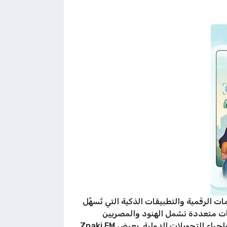
الرقمية والتطبيقات الذكية التي تُسهِّل
يات متعددة تشمل الهنود والمصريين
والفلبينيين واللبنانيين والسوريين والباكستانيين، يحتاج كل منهم إلى حسابات مصرفية محلية لاستلام الرواتب وإجراء التحويلات الدولية. يعرض Znaki.FM