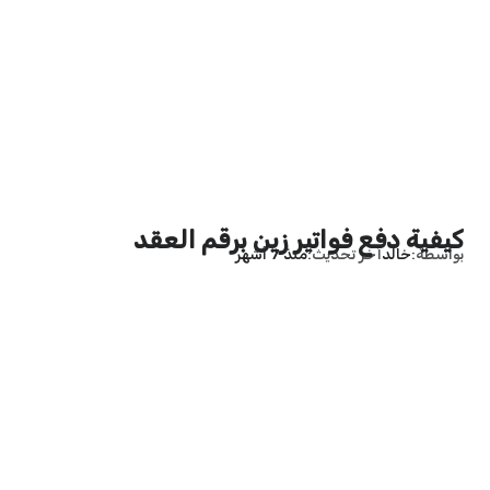
كيفية دفع فواتير زين برقم العقد
بواسطة
خالد
آخر تحديث
منذ 7 أشهر