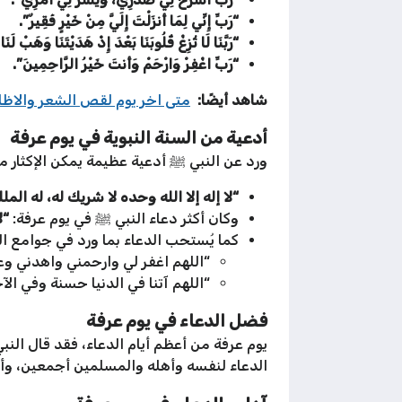
“رَبِّ إِنِّي لِمَا أَنزَلْتَ إِلَيَّ مِنْ خَيْرٍ فَقِيرٌ”.
“رَبَّنَا لَا تُزِغْ قُلُوبَنَا بَعْدَ إِذْ هَدَيْتَنَا وَهَبْ لَ
“رَبِّ اغْفِرْ وَارْحَمْ وَأَنتَ خَيْرُ الرَّاحِمِينَ”.
شاهد أيضًا:
متى اخر يوم لقص الشعر والاظ
أدعية من السنة النبوية في يوم عرفة
ورد عن النبي ﷺ أدعية عظيمة يمكن الإكثار من
“لا إله إلا الله وحده لا شريك له، له ا
وكان أكثر دعاء النبي ﷺ في يوم عرفة:
“ل
كما يُستحب الدعاء بما ورد في جوامع ال
“اللهم اغفر لي وارحمني واهدني وعا
“اللهم آتنا في الدنيا حسنة وفي الآ
فضل الدعاء في يوم عرفة
يوم عرفة من أعظم أيام الدعاء، فقد قال الن
الدعاء لنفسه وأهله والمسلمين أجمعين، وأن 