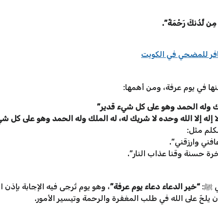
نَا مِن لَّدُنكَ رَحْمَةً”.
افر للمضحي في الكويت
ها في يوم عرفة، ومن أهمها:
لملك وله الحمد وهو على كل شيء قدير”
ا إله إلا الله وحده لا شريك له، له الملك وله الحمد وهو على كل ش
كلم مثل:
فني وارزقني”.
خرة حسنة وقنا عذاب النار”.
بي ﷺ:
“خير الدعاء دعاء يوم عرفة”
، وهو يوم تُرجى فيه الإجابة بإذن 
يلحّ على الله في طلب المغفرة والرحمة وتيسير الأمور.