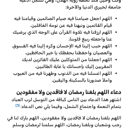
وقت وحين منذ لحظة رؤية الهلال، وهي تشمل أدعية
جامعة لخيري الدنيا والآخرة:
اللهم اجعل صيامنا فيه صيام الصائمين وقيامنا فيه
قيام القائمين ونبهنا فيه عن نومة الغافلين.
اللهم ارزقنا فيه تلاوة القرآن على الوجه الذي يرضيك
عنا واجعله ربيع قلوبنا.
اللهم حبب إلينا فيه الإحسان وكره إلينا فيه الفسوق
والعصيان واحفظنا بحفظك يا خير الحافظين.
اللهم اجعلنا من المتوكلين عليك الفائزين لديك
المقربين إليك بإحسانك يا غاية الطالبين.
اللهم اغسلنا فيه من الذنوب وطهرنا فيه من العيوب
واملأ صدورنا بالسكينة واليقين.
دعاء اللهم بلغنا رمضان لا فاقدين ولا مفقودين
اشتهر هذا الدعاء بين الناس كباقة من التوسل لرب العباد
[1]
بتمام النعمة واجتماع الشمل، وفيما يلي نص الدعاء:
اللهم بلغنا رمضان لا فاقدين ولا مفقودين، اللهم بارك لنا في
رجب وشعبان وبلغنا رمضان، اللهم سلمنا لرمضان وسلم