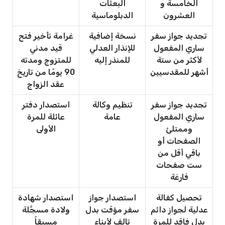
الخامسة و
البعثات
العشرون
الدبلوماسية
تجديد جواز سفر
نسخة إضافية
غرامة تأخير فتح
ساري المفعول
للإنذار العدلي
قيد مدني
لأكثر من ستة
للمنذر إليه
للمتزوج ومدته
أشهر للمقدسيين
90 يومًا من تاريخ
عقد الزواج
تجديد جواز سفر
تنظيم وكالة
استصدار دفتر
ساري المفعول
عامة
عائلة للمرة
وممتلئ
الأولى
الصفحات أو
باقي أقل من
ست صفحات
فارغة
تحصيل كفالة
استصدار جواز
استصدار شهادة
عدلية لجواز دائم
سفر مؤقت بدل
ولادة مسجَّلة
بدل فاقد للمرة
تالف لأبناء
مسبقاً