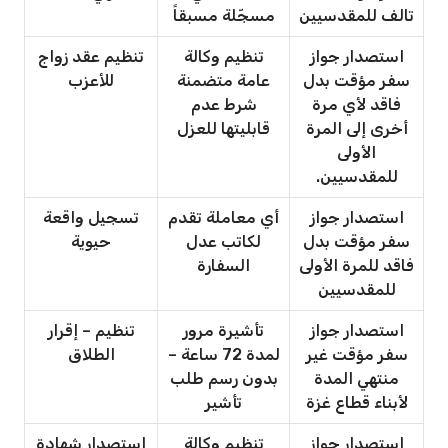
تالف للمقدسيين
مسجّلة مسبقاً
استصدار جواز
تنظيم وكالة
تنظيم عقد زواج
سفر مؤقت بدل
عامة متضمنة
للأعزب
فاقد لأي مرة
شرط عدم
أخرى إلى المرة
قابليتها للعزل
الأولى
للمقدسيين.
استصدار جواز
أي معاملة تقدم
تسجيل واقعة
سفر مؤقت بدل
لكاتب عدل
حيوية
فاقد للمرة الأولى
السفارة
للمقدسيين
استصدار جواز
تأشيرة مرور
تنظيم – إقرار
سفر مؤقت غير
لمدة 72 ساعة –
الطلاق
منتهي المدة
بدون رسم طلب
لأبناء قطاع غزة
تأشير
استصدار جواز
تنظيم وكالة
استصدار شهادة