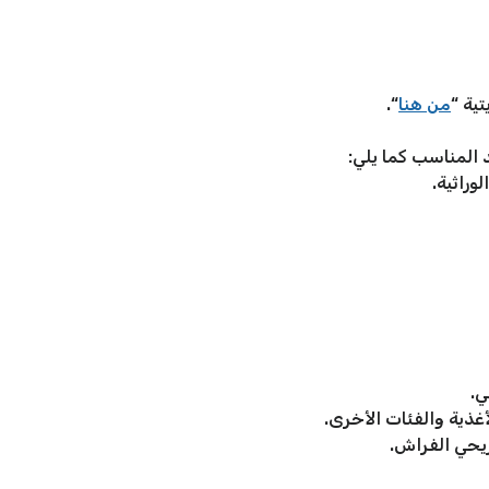
تية “
من هنا
“.
 المناسب كما يلي:
وراثية.
ي.
ذية والفئات الأخرى.
ريحي الفراش.