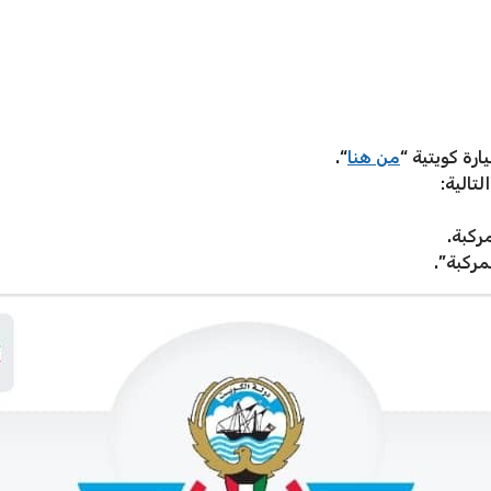
رة كويتية “
من هنا
“.
الية:
ركبة.
ركبة”.