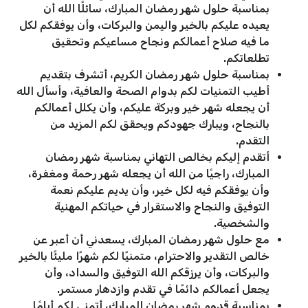
بمناسبة حلول شهر رمضان المبارك، سائلًا الله أن
يعيده عليكم بالخير واليمن والبركات، وأن يوفقكم لكل
ما فيه صلاح أعمالكم ونجاح مساعيكم وتحقيق
تطلعاتكم.
بمناسبة حلول شهر رمضان الكريم، أتشرف بتقديم
أطيب التمنيات لكم بدوام الصحة والعافية، وأسأل الله
أن يجعله شهر خير وبركة عليكم، وأن يكلل أعمالكم
بالنجاح، ويبارك جهودكم ويحقق لكم المزيد من
التقدم.
أتقدم إليكم بخالص التهاني بمناسبة شهر رمضان
المبارك، راجيًا من الله أن يجعله شهر رحمة ومغفرة،
وأن يوفقكم فيه لكل خير، وأن يديم عليكم نعمة
التوفيق والنجاح والاستقرار في حياتكم المهنية
والشخصية.
مع حلول شهر رمضان المبارك، يسعدني أن أعبر عن
خالص التقدير والاحترام، متمنيًا لكم شهرًا مليئًا بالخير
والبركات، وأن يرزقكم الله التوفيق والسداد، وأن
يجعل أعمالكم دائمًا في تقدم وازدهار مستمر.
بمناسبة قدوم شهر رمضان المبارك، أتمنى لكم أيامًا