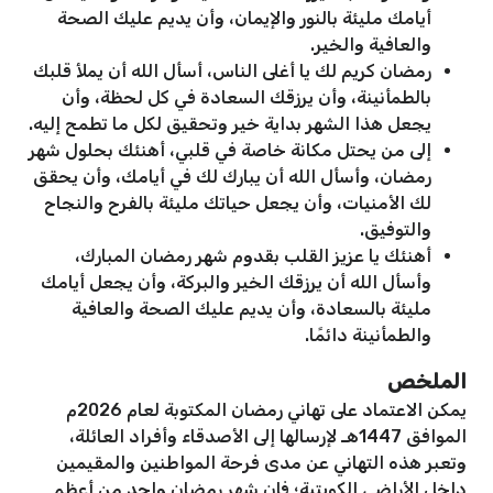
أيامك مليئة بالنور والإيمان، وأن يديم عليك الصحة
والعافية والخير.
رمضان كريم لك يا أغلى الناس، أسأل الله أن يملأ قلبك
بالطمأنينة، وأن يرزقك السعادة في كل لحظة، وأن
يجعل هذا الشهر بداية خير وتحقيق لكل ما تطمح إليه.
إلى من يحتل مكانة خاصة في قلبي، أهنئك بحلول شهر
رمضان، وأسأل الله أن يبارك لك في أيامك، وأن يحقق
لك الأمنيات، وأن يجعل حياتك مليئة بالفرح والنجاح
والتوفيق.
أهنئك يا عزيز القلب بقدوم شهر رمضان المبارك،
وأسأل الله أن يرزقك الخير والبركة، وأن يجعل أيامك
مليئة بالسعادة، وأن يديم عليك الصحة والعافية
والطمأنينة دائمًا.
الملخص
يمكن الاعتماد على تهاني رمضان المكتوبة لعام 2026م
الموافق 1447هـ لإرسالها إلى الأصدقاء وأفراد العائلة،
وتعبر هذه التهاني عن مدى فرحة المواطنين والمقيمين
داخل الأراضي الكويتية؛ فإن شهر رمضان واحد من أعظم