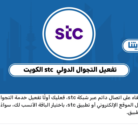
إذا كنت تخطط للسفر خارج الكويت، وتود البقاء على اتصال دائم عب
يمكنك ضبط باقات التجوال وتفعيلها من خلال الموقع الإلكتروني أو تط
طبيق.