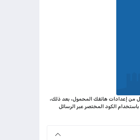
ر شبكة stc، فَعليك أولًا تفعيل خدمة التجوال من إعدادات هاتفك المحمول، بعد ذلك،
بيق stc، باختيار الباقة الأنسب لك، سواءً باستخدام الكود المختصر عبر الرسائل