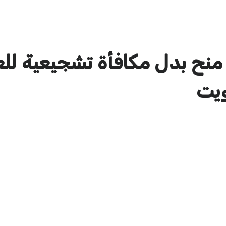
نح بدل مكافأة تشجيعية للع
ويت