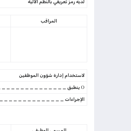
لديه رمز تعريفي بالنظم الآلية
المراقب
لاستخدام إدارة شؤون الموظفين
Ο ينطبق _ _ _ _ _ _ _ _ _ _ _ _ _ _ _ _ _ _ _ .
الإجراءات _ _ _ _ _ _ _ _ _ _ _ _ _ _
المسمى الوظيفي