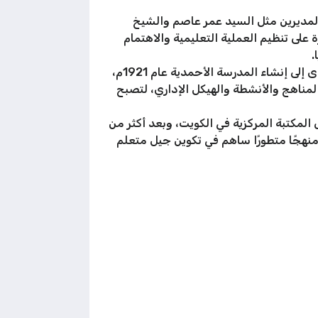
لمديرين مثل السيد عمر عاصم والشيخ
ى تنظيم العملية التعليمية والاهتمام
.
بعد افتتاح المدرسة المباركية ارتفع عدد الطلاب وازداد الطلب على التعليم النظامي مما أدى إلى إنشاء المدرسة الأحمدية عام 1921م،
ية، وشهدت تطويرًا في المناهج والأنشطة والهيكل الإداري، لتصبح
ى عام 1985م حين تحول مبناها إلى المكتبة المركزية في الكويت، وبعد أكثر من
منهجًا متطورًا ساهم في تكوين جيل متعلم