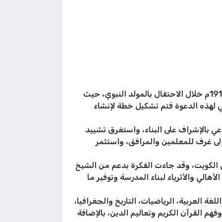
بدأت فكرة إنشاء المدرسة المباركية في ديوانية الشيخ يوسف بن عيسى القناعي عام 1910م خلال الاحتفال بالمولد النبوي، حيث
ي لهذه الدعوة فتم تشكيل خطة لإنشاء
ي بالإشراف على البناء، واستغرق تشييد
بنى من 8 غرف، وساحة مركزية، بالإضافة إلى غرف للمعلمين والمرافق، واستثمر
كانت أول مدرسة نظامية في الكويت، وقد جاءت الفكرة بدعم من الشيخ
لي والأثرياء لبناء المدرسة وتوفير ما
غة العربية، الرياضيات، التاريخ والجغرافيا،
هم القرآن الكريم وتعاليم الدين، بالإضافة