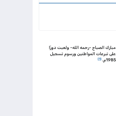
ث افتتحت في 22 ديسمبر 1911م وسميت باسم الشيخ مبارك الصباح -رحمه الله- ولعبت دورًا
 على تبرعات المواطنين ورسوم تسجيل
[1]