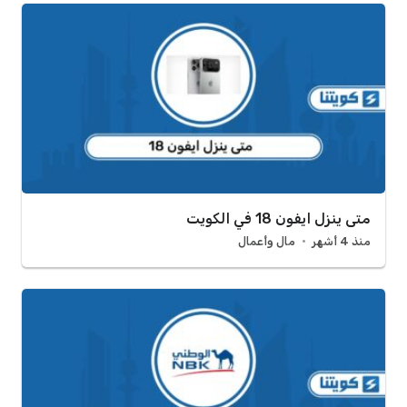
متى ينزل ايفون 18 في الكويت
منذ 4 أشهر
مال وأعمال