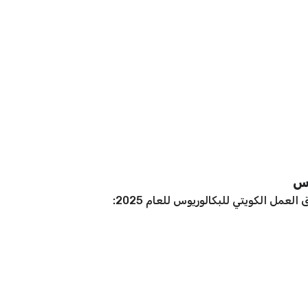
وس
مل الكويتي للبكالوريوس للعام 2025: