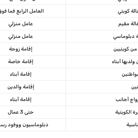
الة كويتي
العامل الرابع فما فو
فالة مقيم
عامل منزلي
لة دبلوماسي
عامل منزلي
من كويتيين
إقامة زوجة
ولديها أبناء
إقامة خاصة
مواطنين
إقامة أبناء
نين
إقامة والدين
زواج أجانب
إقامة أبناء
رة الكويتية
حتى 3 عمال
ماسية
دبلوماسيون ووفود رسم