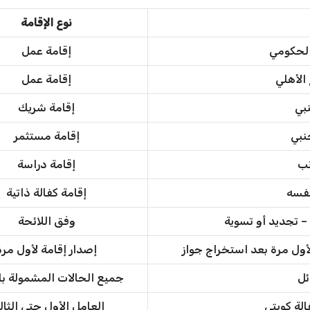
نوع الإقامة
الحكومي
إقامة عمل
 الأهلي
إقامة عمل
بي
إقامة شريك
نبي
إقامة مستثمر
نب
إقامة دراسة
نفسه
إقامة كفالة ذاتية
 – تجديد أو تسوية
وفق اللائحة
لأول مرة بعد استخراج جواز
إصدار إقامة لأول مرة
ئل
جميع الحالات المشمولة با
الة كويتي
العامل الأول حتى الثا