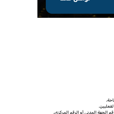
احة.
فعليين.
م الجهة المدني أو الرقم المركزي.