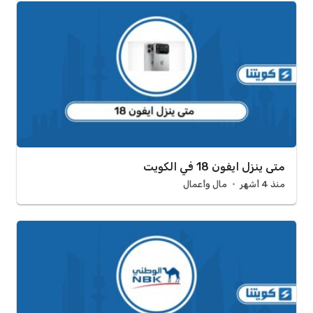
متى ينزل ايفون 18 في الكويت
منذ 4 أشهر
مال وأعمال