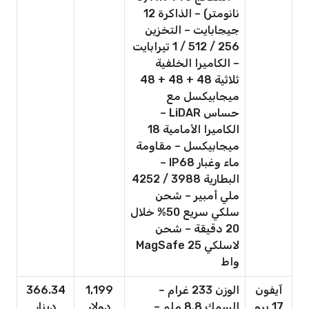
نانومتر) – الذاكرة 12
جيجابايت – التخزين
256 / 512 / 1 تيرابايت
– الكاميرا الخلفية
ثلاثية 48 + 48 + 48
ميجابيكسل مع
حساس LiDAR –
الكاميرا الأمامية 18
ميجابيكسل – مقاومة
ماء وغبار IP68 –
البطارية 3988 / 4252
ملي أمبير – شحن
سلكي سريع 50% خلال
20 دقيقة – شحن
لاسلكي MagSafe 25
واط
آيفون
الوزن 233 غرام –
1,199
366.34
17 برو
السمك 8.8 ملم –
دولار
دينار