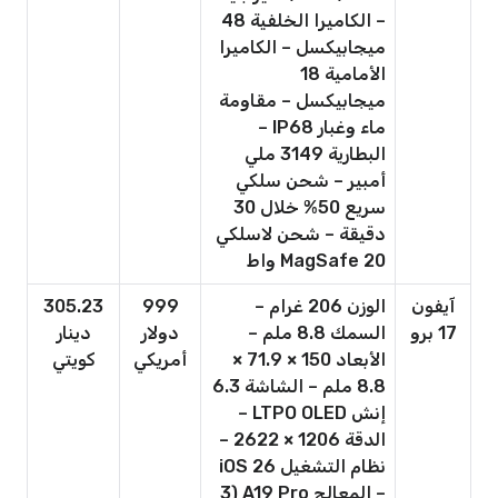
– الكاميرا الخلفية 48
ميجابيكسل – الكاميرا
الأمامية 18
ميجابيكسل – مقاومة
ماء وغبار IP68 –
البطارية 3149 ملي
أمبير – شحن سلكي
سريع 50% خلال 30
دقيقة – شحن لاسلكي
MagSafe 20 واط
آيفون
الوزن 206 غرام –
999
305.23
17 برو
السمك 8.8 ملم –
دولار
دينار
الأبعاد 150 × 71.9 ×
أمريكي
كويتي
8.8 ملم – الشاشة 6.3
إنش LTPO OLED –
الدقة 1206 × 2622 –
نظام التشغيل iOS 26
– المعالج A19 Pro (3