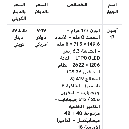
اسم
الخصائص
السعر
السعر
الجهاز
بالدولار
بالدينار
الكويتي
آيفون
الوزن 177 غرام –
949
290.05
17
السمك 8 ملم – الأبعاد
دولار
دينار
149.6 × 71.5 × 8 ملم
أمريكي
كويتي
– الشاشة 6.3 إنش
LTPO OLED – الدقة
1206 × 2622 – نظام
التشغيل iOS 26 –
المعالج A19 (3
نانومتر) – الذاكرة 8
جيجابايت – التخزين
256 / 512 جيجابايت –
الكاميرا الخلفية
مزدوجة 48 + 48
ميجابيكسل – الكاميرا
الأمامية 18