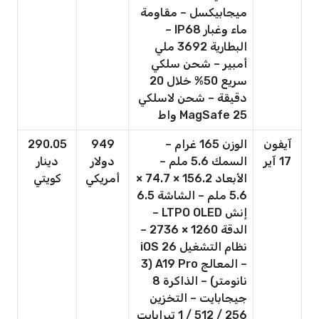
ميجابيكسل – مقاومة
ماء وغبار IP68 –
البطارية 3692 ملي
أمبير – شحن سلكي
سريع 50% خلال 20
دقيقة – شحن لاسلكي
MagSafe 25 واط
آيفون
الوزن 165 غرام –
949
290.05
17 آير
السمك 5.6 ملم –
دولار
دينار
الأبعاد 156.2 × 74.7 ×
أمريكي
كويتي
5.6 ملم – الشاشة 6.5
إنش LTPO OLED –
الدقة 1260 × 2736 –
نظام التشغيل iOS 26
– المعالج A19 Pro (3
نانومتر) – الذاكرة 8
جيجابايت – التخزين
256 / 512 / 1 تيرابايت