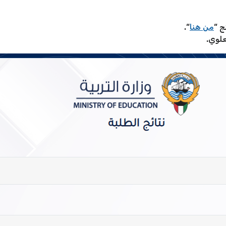
ج “
من هنا
“.
علوي.