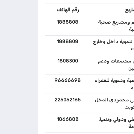
اريع
رقم الهاتف
تام ومشاريع صحية
1888808
ية
تنموية داخل وخارج
1888808
ت
ن مجتمعات ودعم
1808300
ين
ية ودعوية للفقراء
96666698
م
ضى محدودي الدخل
225052165
ويت
لي ودولي وتنمية
1866888
مة