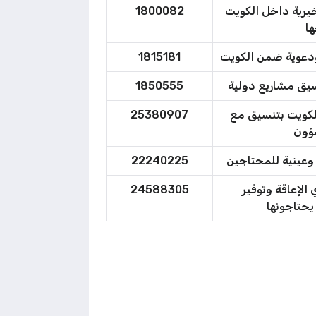
خيرية داخل الكويت
1800082
ا
ودعوية ضمن الكويت
1815181
1850555
لكويت بتنسيق مع
25380907
شؤون
 وعينية للمحتاجين
22240225
لإعاقة وتوفير
24588305
يحتاجونها