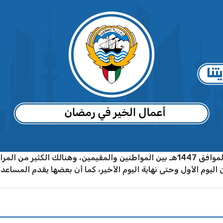
تنتشر أعمال الخير في رمضان لعام 2026م الموافق 1447هـ بين المواطنين والمقيمين،
 اليوم الأول وحتى نهاية اليوم الأخير، كما أن بعضها يقدم المساعدات