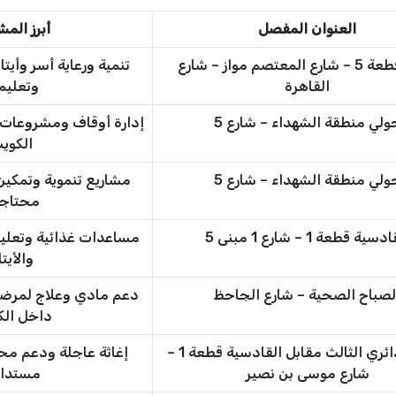
العنوان المفصل
أبرز المش
حولي قطعة 5 – شارع المعتصم مواز – شارع
تنمية ورعاية أسر وأي
القاهرة
وتعليم
ولي منطقة الشهداء – شارع 5
إدارة أوقاف ومشروعات 
الكوي
ولي منطقة الشهداء – شارع 5
مشاريع تنموية وتمكي
محتاج
سية قطعة 1 – شارع 1 مبنى 5
مساعدات غذائية وتعليم
والأيتا
لصباح الصحية – شارع الجاحظ
دعم مادي وعلاج لمر
داخل الك
حولي الدائري الثالث مقابل القادسية قطعة 1 –
إغاثة عاجلة ودعم مح
شارع موسى بن نصير
مستدا