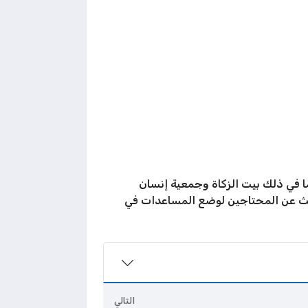
لجمعيات والمراكز الكويتية التي تقدم أعمال الخير في رمضان لعام 2026م الموافق 1447هـ بما في ذلك بيت الزكاة وجمعية إنسان
بحث عن المحتاجين لوضع المساعدات في
التالي