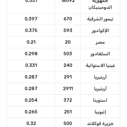
جمهورية
18092
0.331
الدومينيكان
تيمور الشرقية
670
0.397
الإكوادور
593
0.375
مصر
20
0.21
السلفادور
503
0.298
غينيا الاستوائية
240
0.331
أريتيريا
291
0.287
أريتيريا
2911
0.287
استوينا
372
0.254
إثيوبيا
251
0.265
جزيرة فوكلاند
500
0.32