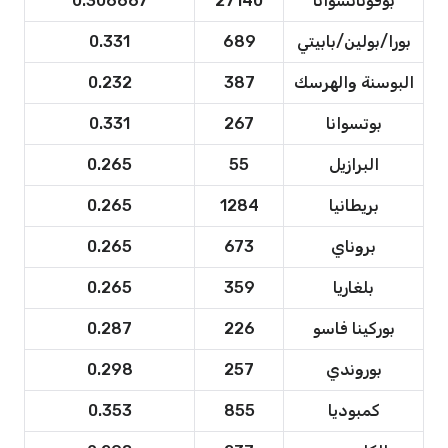
بوفوثاتسوانا
27140
0.306667
بورا/بولين/بابيتي
689
0.331
البوسنة والهرسك
387
0.232
بوتسوانا
267
0.331
البرازيل
55
0.265
بريطانيا
1284
0.265
بروناي
673
0.265
بلغاريا
359
0.265
بوركينا فاسو
226
0.287
بوروندي
257
0.298
كمبوديا
855
0.353