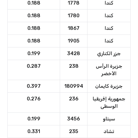
كندا
1778
0.188
كندا
1780
0.188
كندا
1867
0.188
كندا
1905
0.188
جزر الكناري
3428
0.199
جزيرة الرأس
238
0.287
الأخضر
جزيرة كايمان
180994
0.397
جمهورية إفريقيا
236
0.276
الوسطى
سيتاو
3456
0.199
تشاد
235
0.331