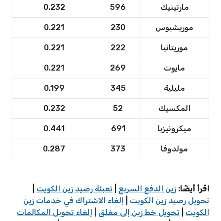
مارتينيك
596
0.232
موريشيوس
230
0.221
موريتانيا
222
0.221
مايوت
269
0.221
مليلية
345
0.199
المكسيك
52
0.232
ميكرونيزيا
691
0.441
مولدوفا
373
0.287
اقرأ أيضًا:
زين الدفع السريع
|
تعبئة رصيد زين الكويت
|
تحويل رصيد زين الكويت
|
إلغاء الاشتراك في خدمات زين
الكويت
|
تحويل خط زين إلى مغلق
|
إلغاء تحويل المكالمات