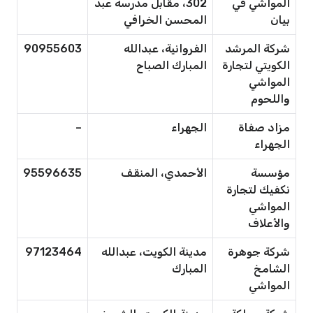
المواشي في
302، مقابل مدرسة عبد
بيان
المحسن الخرافي
شركة المرشد
الفروانية، عبدالله
90955603
الكويتي لتجارة
المبارك الصباح
المواشي
واللحوم
مزاد صفاة
الجهراء
–
الجهراء
مؤسسة
الأحمدي، المنقف
95596635
نكفيك لتجارة
المواشي
والأعلاف
شركة جوهرة
مدينة الكويت، عبدالله
97123464
الشامخ
المبارك
المواشي