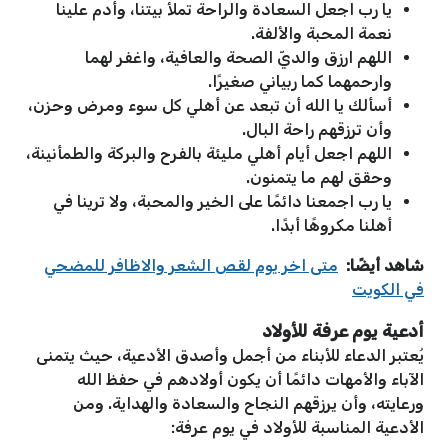
يا رب اجعل السعادة والراحة تملأ بيتنا، وأدم علينا
نعمة المحبة والألفة.
اللهم ارزق والديّ الصحة والعافية، واغفر لهما
وارحمهما كما ربياني صغيرًا.
أسألك يا الله أن تبعد عن أهلي كل سوء ومرض وحزن،
وأن ترزقهم راحة البال.
اللهم اجعل أيام أهلي مليئة بالفرح والبركة والطمأنينة،
وحقق لهم ما يتمنون.
يا رب اجمعنا دائمًا على الخير والمحبة، ولا ترينا في
أهلنا مكروهًا أبدًا.
شاهد أيضًا:
متى اخر يوم لقص الشعر والاظافر للمضحي
في الكويت
أدعية يوم عرفة للأولاد
يُعتبر الدعاء للأبناء من أجمل وأصدق الأدعية، حيث يتمنى
الآباء والأمهات دائمًا أن يكون أولادهم في حفظ الله
ورعايته، وأن يرزقهم النجاح والسعادة والهداية. ومن
الأدعية المناسبة للأولاد في يوم عرفة: