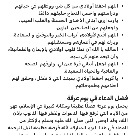
اللهم احفظ أولادي من كل شر، ووفقهم في حياتهم
ودراستهم واجعل النجاح حليفهم دائمًا.
يا رب ارزق أبنائي الأخلاق الحسنة والقلب الطيب،
واجعلهم من الصالحين البارين.
اللهم افتح لأولادي أبواب الخير والتوفيق والسعادة،
وبارك لهم في أعمارهم ومستقبلهم.
أسألك يا الله أن تملأ قلوب أولادي بالإيمان والطمأنينة،
وأن تبعد عنهم كل سوء.
اللهم اجعل أبنائي قرة عين لي، وارزقهم الصحة
والعافية والحياة السعيدة.
يا كريم احفظ أولادي بعينك التي لا تغفل، وحقق لهم
أحلامهم وطموحاتهم.
فضل الدعاء في يوم عرفة
يحمل يوم عرفة فضلًا عظيمًا ومكانة كبيرة في الإسلام، فهو
من الأيام التي تُرفع فيها الدعوات وتُغفر فيها الذنوب بإذن
الله، وقد أوصى النبي صلى الله عليه وسلم بالإكثار من
الدعاء في هذا اليوم المبارك، لأنه فرصة عظيمة لنيل الرحمة
والمغفرة والعتق من النار، لذلك يحرص المسلمون على